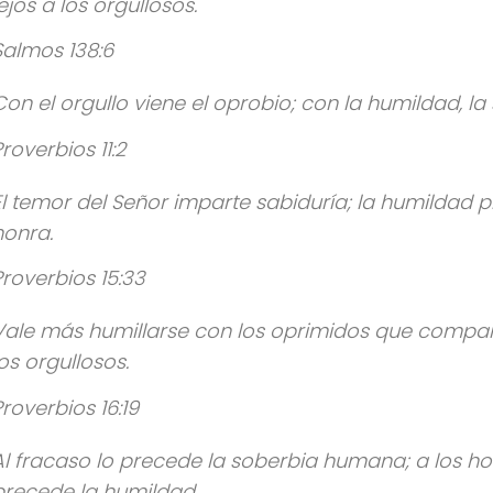
lejos a los orgullosos.
Salmos 138:6
Con el orgullo viene el oprobio; con la humildad, la 
Proverbios 11:2
El temor del Señor imparte sabiduría; la humildad 
honra.
Proverbios 15:33
Vale más humillarse con los oprimidos que compart
los orgullosos.
Proverbios 16:19
Al fracaso lo precede la soberbia humana; a los ho
precede la humildad.