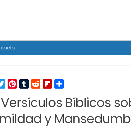
ntacto
acebook
Twitter
Pinterest
Tumblr
Reddit
Flipboard
Compartir
 Versículos Bíblicos so
mildad y Mansedumb