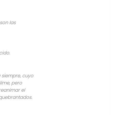
son las
cido.
a siempre, cuyo
lime, pero
 reanimar el
s quebrantados.