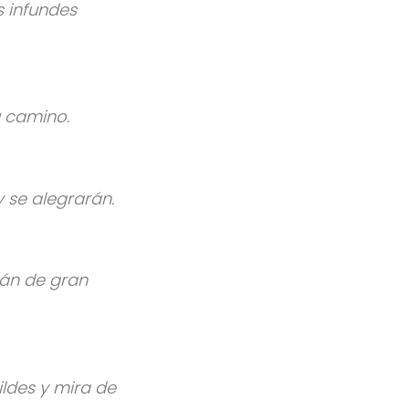
s infundes
su camino.
y se alegrarán.
rán de gran
ildes y mira de