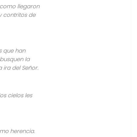
í como llegaron
y contritos de
os que han
 busquen la
 ira del Señor.
os cielos les
omo herencia.