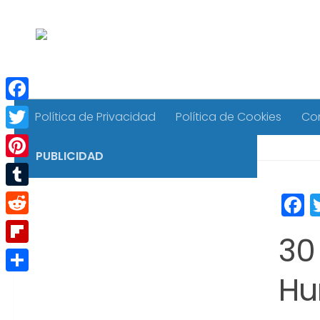
Saltar al contenido
Facebook
Política de Privacidad
Política de Cookies
Co
Twitter
PUBLICIDAD
Pinterest
Tumblr
F
Reddit
30
Flipboard
Hu
Compartir