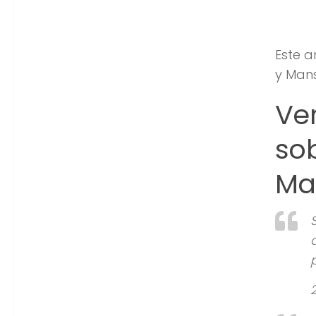
Este a
y Mans
Ver
so
Ma