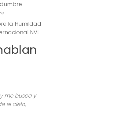
re
bre la Humildad
ernacional NVI.
 hablan
, y me busca y
 el cielo,