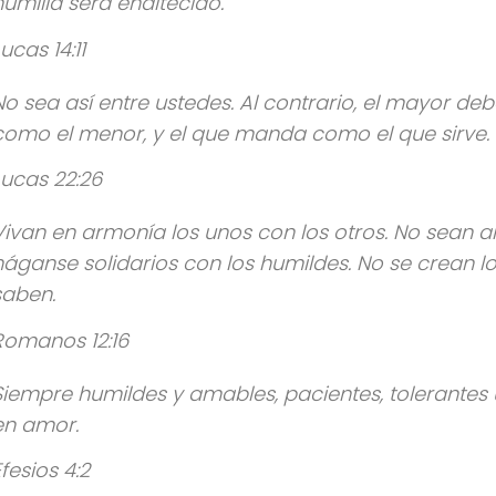
humilla será enaltecido.
ucas 14:11
No sea así entre ustedes. Al contrario, el mayor d
como el menor, y el que manda como el que sirve.
Lucas 22:26
Vivan en armonía los unos con los otros. No sean a
háganse solidarios con los humildes. No se crean l
saben.
Romanos 12:16
Siempre humildes y amables, pacientes, tolerantes
en amor.
Efesios 4:2